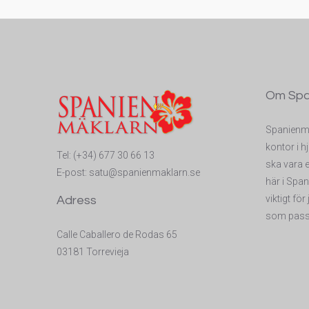
Om Spa
Spanienmä
kontor i hj
Tel:
(+34) 677 30 66 13
ska vara e
E-post:
satu@spanienmaklarn.se
här i Span
viktigt för
Adress
som passa
Calle Caballero de Rodas 65
03181 Torrevieja