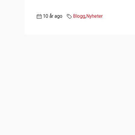
10 år ago
Blogg
,
Nyheter