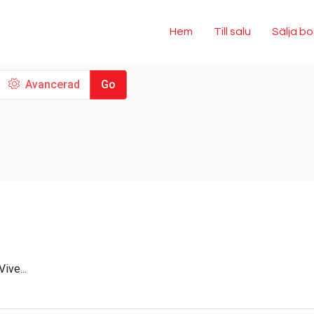
Hem
Till salu
Sälja b
Avancerad
Go
ive...