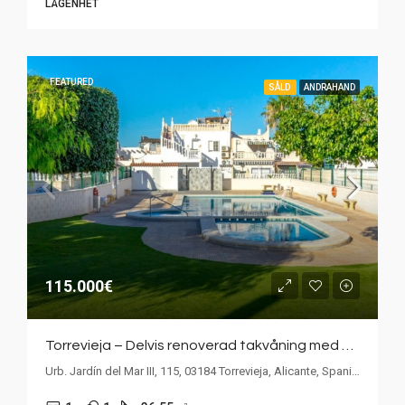
LÄGENHET
FEATURED
SÅLD
ANDRAHAND
115.000€
Torrevieja – Delvis renoverad takvåning med stor takterrass och gemensamt poolområde
Urb. Jardín del Mar III, 115, 03184 Torrevieja, Alicante, Spanien