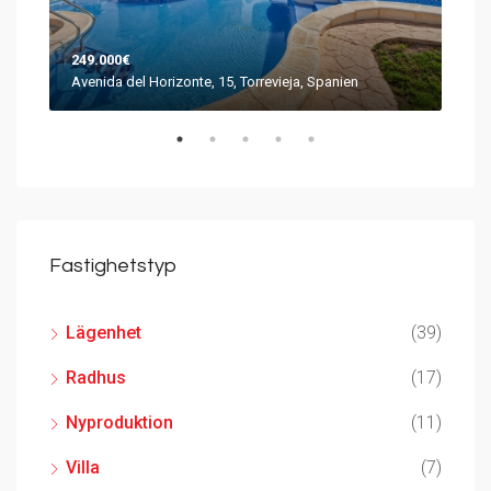
249.000€
144
Avenida del Horizonte, 15, Torrevieja, Spanien
Call
Fastighetstyp
Lägenhet
(39)
Radhus
(17)
Nyproduktion
(11)
Villa
(7)