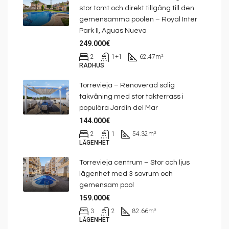
stor tomt och direkt tillgång till den
gemensamma poolen – Royal Inter
Park II, Aguas Nueva
249.000€
2
1+1
62.47
m²
RADHUS
Torrevieja – Renoverad solig
takvåning med stor takterrass i
populära Jardín del Mar
144.000€
2
1
54.32
m²
LÄGENHET
Torrevieja centrum – Stor och ljus
lägenhet med 3 sovrum och
gemensam pool
159.000€
3
2
82.66
m²
LÄGENHET