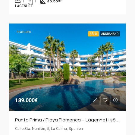
1
1
36.55
m²
LÄGENHET
FEATURED
SÅLD
ANDRAHAND
189.000€
Punta Prima / Playa Flamenca – Lägenhet i söderläge med stor terrass och havsutsikt.
Calle Sta. Nunilón, 5, La Calma, Spanien