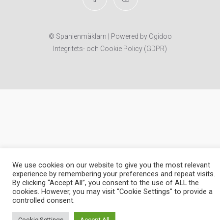
© Spanienmäklarn | Powered by
Ogidoo
Integritets- och Cookie Policy (GDPR)
We use cookies on our website to give you the most relevant
Kontakta mig Satu
experience by remembering your preferences and repeat visits.
Järlbrink,
By clicking “Accept All”, you consent to the use of ALL the
cookies. However, you may visit "Cookie Settings" to provide a
registrerad
satu@spanienmaklarn.se
controlled consent.
fastighetsmäklare
| Finns på WhatsApp
Costa Blanca <br
Cookie Settings
Accept All