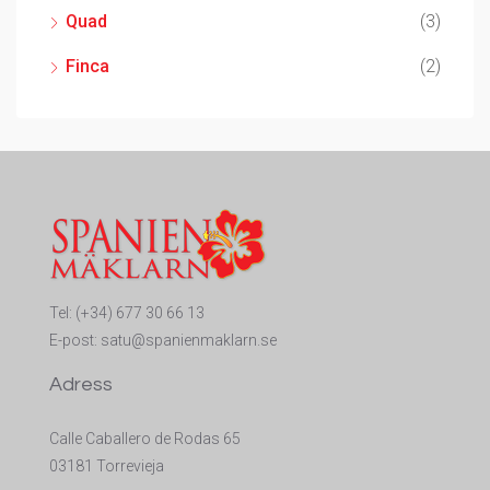
Quad
(3)
Finca
(2)
Tel:
(+34) 677 30 66 13
E-post:
satu@spanienmaklarn.se
Adress
Calle Caballero de Rodas 65
03181 Torrevieja