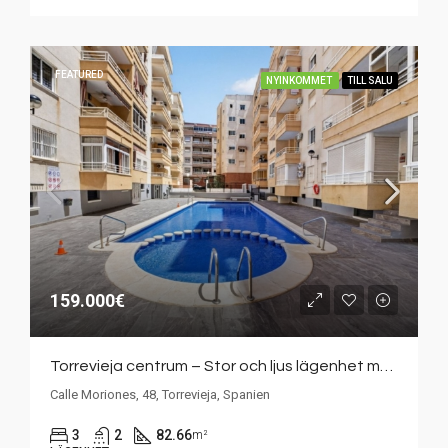
FEATURED
NYINKOMMET
TILL SALU
159.000€
Torrevieja centrum – Stor och ljus lägenhet med 3 sovrum och gemensam pool
Calle Moriones, 48, Torrevieja, Spanien
3
2
82.66
m²