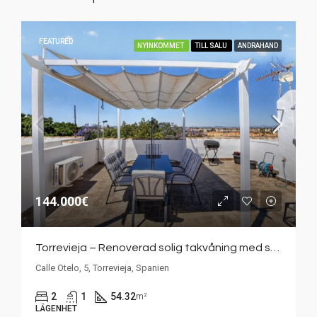
FEATURED
NYINKOMMET
TILL SALU
ANDRAHAND
144.000€
Torrevieja – Renoverad solig takvåning med stor takterrass i populära Jardín del Mar
Calle Otelo, 5, Torrevieja, Spanien
2
1
54.32
m²
LÄGENHET