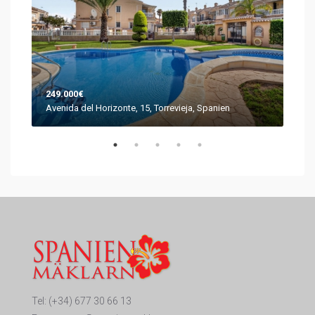
249.000€
144
Avenida del Horizonte, 15, Torrevieja, Spanien
Call
Tel:
(+34) 677 30 66 13