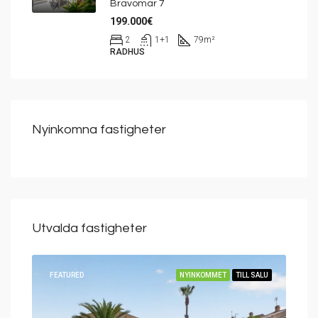
Bravomar 7
199.000€
2
1+1
79
m²
RADHUS
Nyinkomna fastigheter
Utvalda fastigheter
SALU
FEATURED
NYINKOMMET
TILL SALU
FEA