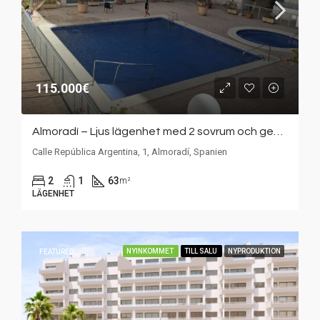
115.000€
Almoradí – Ljus lägenhet med 2 sovrum och gemensam pool / Bright apartment with 2 bedrooms and shared pool
Calle República Argentina, 1, Almoradí, Spanien
2
1
63
m²
LÄGENHET
NYINKOMMET
TILL SALU
NYPRODUKTION
FEATURED