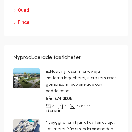
Quad
Finca
Nyproducerade fastigheter
Exklusiv ny resort i Torrevieja.
Moderna lägenheter, stora terrasser,
gemensamt poolområde och
paddelbana.
från
274.000€
2
2
67-82
m²
LÄGENHET
Nybyggnation i hjärtat av Torrevieja,
150 meter från strandpromenaden.