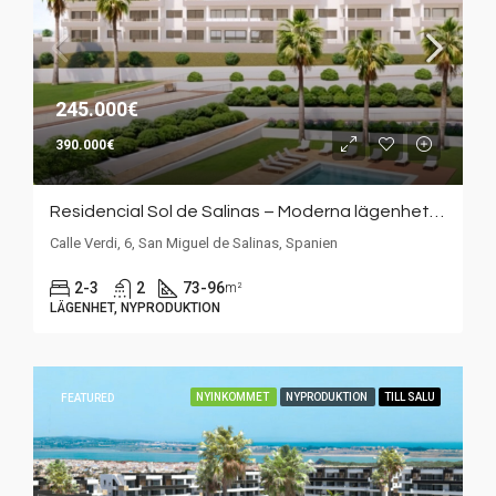
245.000€
390.000€
Residencial Sol de Salinas – Moderna lägenheter med vacker trädgård och poolområde
Calle Verdi, 6, San Miguel de Salinas, Spanien
2-3
2
73-96
m²
LÄGENHET, NYPRODUKTION
NYINKOMMET
NYPRODUKTION
TILL SALU
FEATURED