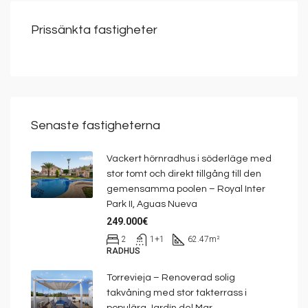
Prissänkta fastigheter
Senaste fastigheterna
Vackert hörnradhus i söderläge med
stor tomt och direkt tillgång till den
gemensamma poolen – Royal Inter
Park II, Aguas Nueva
249.000€
2
1+1
62.47
m²
RADHUS
Torrevieja – Renoverad solig
takvåning med stor takterrass i