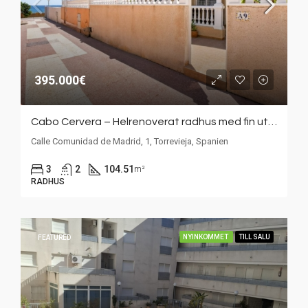
395.000€
Cabo Cervera – Helrenoverat radhus med fin uteplats bara 100 meter från Medelhavet
Calle Comunidad de Madrid, 1, Torrevieja, Spanien
3
2
104.51
m²
RADHUS
NYINKOMMET
TILL SALU
FEATURED