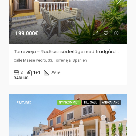
199.000€
Torrevieja – Radhus i söderläge med trädgård och takterrass i populära Bravomar 7
Calle Maese Pedro, 33, Torrevieja, Spanien
2
1+1
79
m²
RADHUS
NYINKOMMET
TILL SALU
ANDRAHAND
FEATURED