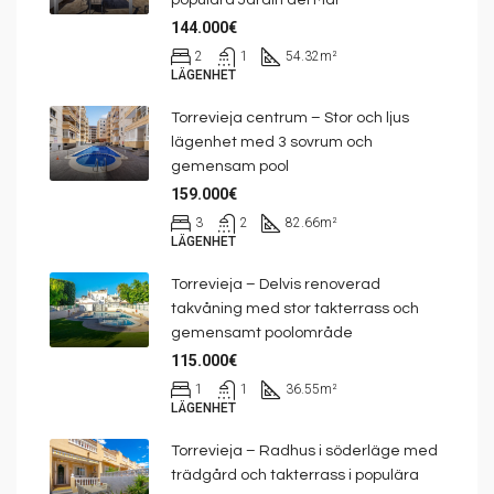
populära Jardín del Mar
144.000€
2
1
54.32
m²
LÄGENHET
Torrevieja centrum – Stor och ljus
lägenhet med 3 sovrum och
gemensam pool
159.000€
3
2
82.66
m²
LÄGENHET
Torrevieja – Delvis renoverad
takvåning med stor takterrass och
gemensamt poolområde
115.000€
1
1
36.55
m²
LÄGENHET
Torrevieja – Radhus i söderläge med
trädgård och takterrass i populära