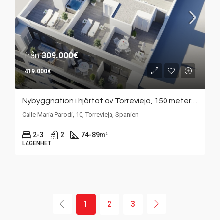
från
309.000€
419.000€
Nybyggnation i hjärtat av Torrevieja, 150 meter från strandpromenaden. Gemensam takpool. Sydostläge. Lägenheter.
Calle Maria Parodi, 10, Torrevieja, Spanien
2-3
2
74-89
m²
LÄGENHET
1
2
3