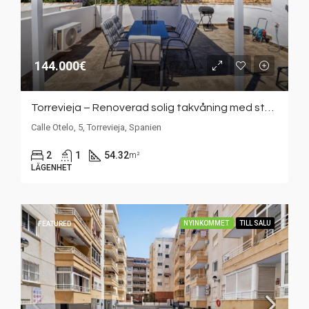
144.000€
Torrevieja – Renoverad solig takvåning med stor takterrass i populära Jardín del Mar
Calle Otelo, 5, Torrevieja, Spanien
2
1
54.32
m²
LÄGENHET
NYINKOMMET
TILL SALU
FEATURED