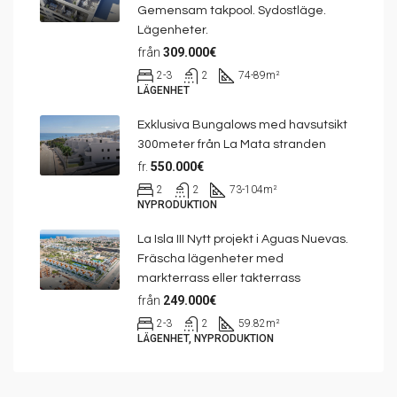
Gemensam takpool. Sydostläge.
Lägenheter.
från
309.000€
2-3
2
74-89
m²
LÄGENHET
Exklusiva Bungalows med havsutsikt
300meter från La Mata stranden
fr.
550.000€
2
2
73-104
m²
NYPRODUKTION
La Isla III Nytt projekt i Aguas Nuevas.
Fräscha lägenheter med
markterrass eller takterrass
från
249.000€
2-3
2
59.82
m²
LÄGENHET, NYPRODUKTION