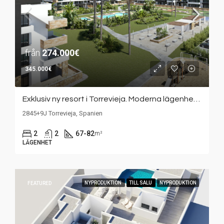
från
274.000€
345.000€
Exklusiv ny resort i Torrevieja. Moderna lägenheter, stora terrasser, gemensamt poolområde och paddelbana.
2845+9J Torrevieja, Spanien
2
2
67-82
m²
LÄGENHET
NYPRODUKTION
TILL SALU
NYPRODUKTION
FEATURED