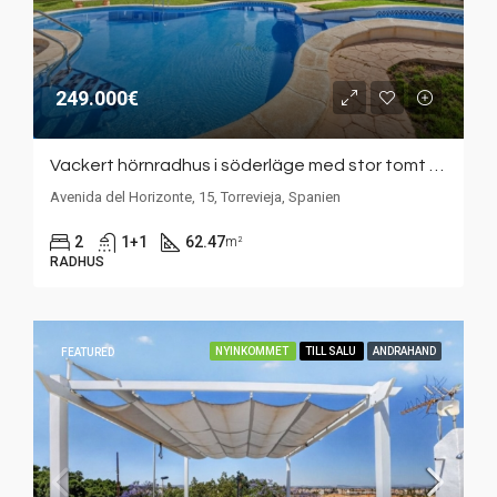
249.000€
Vackert hörnradhus i söderläge med stor tomt och direkt tillgång till den gemensamma poolen – Royal Inter Park II, Aguas Nueva
Avenida del Horizonte, 15, Torrevieja, Spanien
2
1+1
62.47
m²
RADHUS
NYINKOMMET
TILL SALU
ANDRAHAND
FEATURED