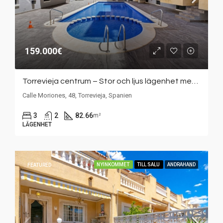
159.000€
Torrevieja centrum – Stor och ljus lägenhet med 3 sovrum och gemensam pool
Calle Moriones, 48, Torrevieja, Spanien
3
2
82.66
m²
LÄGENHET
NYINKOMMET
TILL SALU
ANDRAHAND
FEATURED