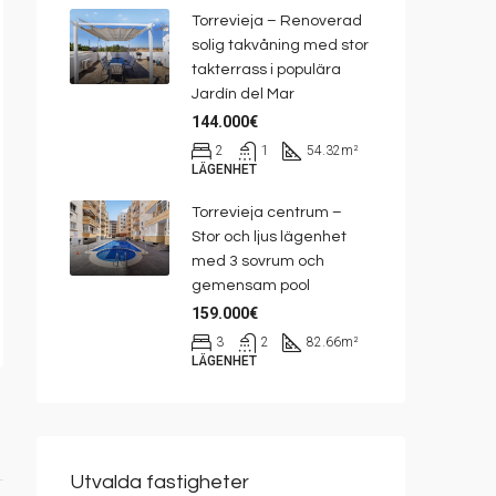
Torrevieja – Renoverad
solig takvåning med stor
takterrass i populära
Jardín del Mar
144.000€
2
1
54.32
m²
LÄGENHET
Torrevieja centrum –
Stor och ljus lägenhet
med 3 sovrum och
gemensam pool
159.000€
3
2
82.66
m²
LÄGENHET
Utvalda fastigheter