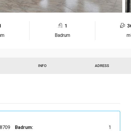
1
1
3
um
Badrum
m
INFO
ADRESS
8709
Badrum:
1