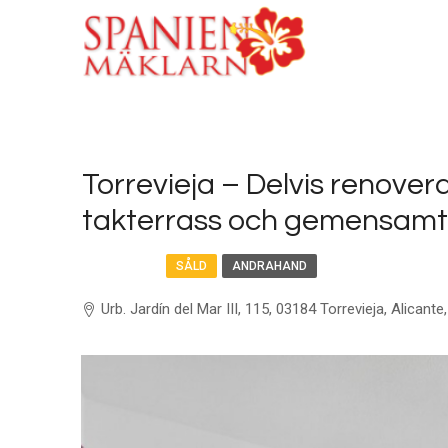
Torrevieja – Delvis renove
takterrass och gemensam
FEATURED
SÅLD
ANDRAHAND
Urb. Jardín del Mar III, 115, 03184 Torrevieja, Alicante