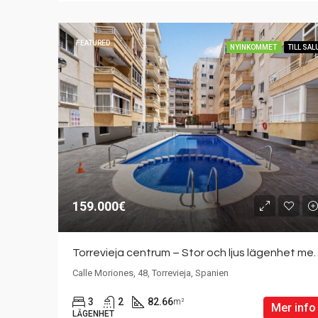
FEATURED
NYINKOMMET
TILL SAL
159.000€
Torrevieja centrum – Stor och ljus
Calle Moriones, 48, Torrevieja, Spanien
3
2
82.66
m²
Mer info
LÄGENHET