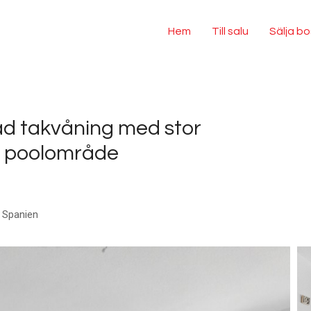
Hem
Till salu
Sälja b
rad takvåning med stor
t poolområde
, Spanien