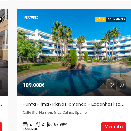
FEATURED
U
SÅLD
ANDRAHAND
189.000€
 lägenhet med 3 sovrum och gemensam pool
Punta Prima / Playa Flamenca – Lägenhet i söderläge med stor terrass och havsutsikt.
Calle Sta. Nunilón, 5, La Calma, Spanien
2
2
67,98
m²
Mer info
LÄGENHET