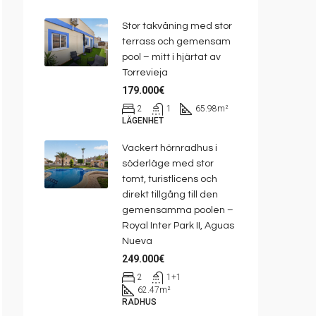
Stor takvåning med stor
terrass och gemensam
pool – mitt i hjärtat av
Torrevieja
179.000€
2
1
65.98
m²
LÄGENHET
Vackert hörnradhus i
söderläge med stor
tomt, turistlicens och
direkt tillgång till den
gemensamma poolen –
Royal Inter Park II, Aguas
Nueva
249.000€
2
1+1
62.47
m²
RADHUS