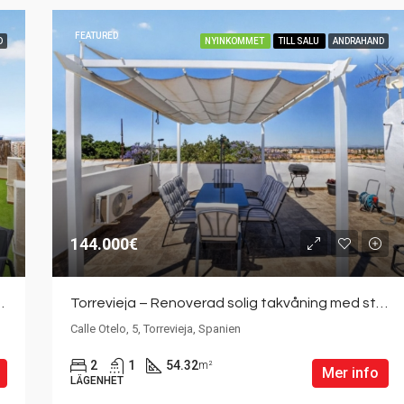
FEATURED
D
NYINKOMMET
TILL SALU
ANDRAHAND
FEATURED
115.000€
144.000€
 – mitt i hjärtat av Torrevieja
Torrevieja – Renoverad solig takvåning med stor takterrass i populära Jardín del Mar
Calle Otelo, 5, Torrevieja, Spanien
2
1
54.32
m²
Mer info
LÄGENHET