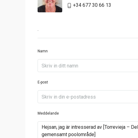
+34 677 30 66 13
.
Namn
E-post
Meddelande