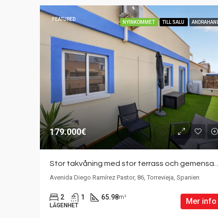
FEATURED
NYINKOMMET
TILL SALU
ANDRAHAN
179.000€
Stor takvåning med stor terrass och gemensam pool
Avenida Diego Ramírez Pastor, 86, Torrevieja, Spanien
2
1
65.98
m²
Mer info
LÄGENHET