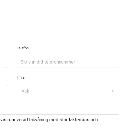
Telefon
I'm a
Välj