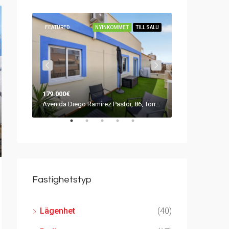
SÅLD
FEATURED
NYINKOMMET
TILL SALU
FEATURED
179.000€
249.000€
Urb. Jardín del Mar III, 115, 03184 Torrevieja, Alicante, Spanien
Avenida Diego Ramírez Pastor, 86, Torrevieja, Spanien
Fastighetstyp
Lägenhet
(40)