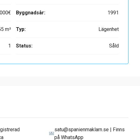
.000€
Byggnadsår:
1991
55 m²
Typ:
Lägenhet
1
Status:
Såld
egistrerad
satu@spanienmaklarn.se | Finns
ca
på WhatsApp