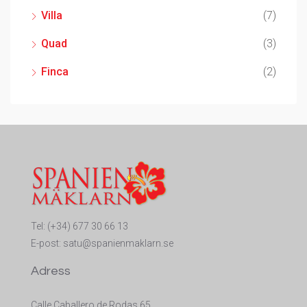
Villa
(7)
Quad
(3)
Finca
(2)
Tel:
(+34) 677 30 66 13
E-post:
satu@spanienmaklarn.se
Adress
Calle Caballero de Rodas 65