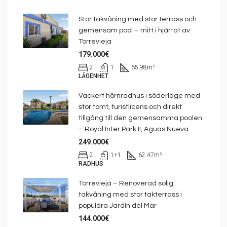
Stor takvåning med stor terrass och
gemensam pool – mitt i hjärtat av
Torrevieja
179.000€
2
1
65.98
m²
LÄGENHET
Vackert hörnradhus i söderläge med
stor tomt, turistlicens och direkt
tillgång till den gemensamma poolen
– Royal Inter Park II, Aguas Nueva
249.000€
2
1+1
62.47
m²
RADHUS
Torrevieja – Renoverad solig
takvåning med stor takterrass i
populära Jardín del Mar
144.000€