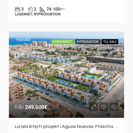
3
2
74-100
m²
LÄGENHET, NYPRODUKTION
FEATURED
NYINKOMMET
NYPRODUKTION
TILL SALU
från
249.000€
La Isla III Nytt projekt i Aguas Nuevas. Fräscha lägenheter med markterrass eller takterrass