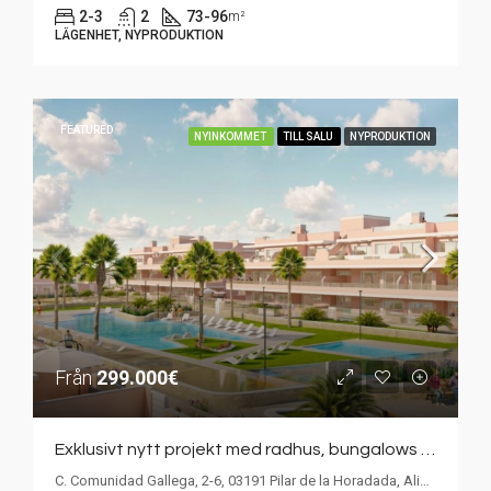
2-3
2
73-96
m²
LÄGENHET, NYPRODUKTION
FEATURED
NYINKOMMET
TILL SALU
NYPRODUKTION
Från
299.000€
Exklusivt nytt projekt med radhus, bungalows och lägenheter i Pilar de la Horadada. 3 sovrum, soliga terrasser och gemensamt poolområde.
C. Comunidad Gallega, 2-6, 03191 Pilar de la Horadada, Alicante, Spanien