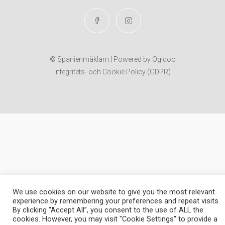
© Spanienmäklarn | Powered by
Ogidoo
Integritets- och Cookie Policy (GDPR)
We use cookies on our website to give you the most relevant
Kontakta mig Satu
experience by remembering your preferences and repeat visits.
Järlbrink,
By clicking “Accept All”, you consent to the use of ALL the
cookies. However, you may visit "Cookie Settings" to provide a
registrerad
satu@spanienmaklarn.se