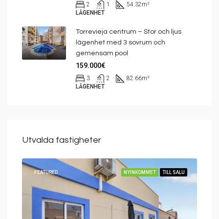
2
1
54.32
m²
LÄGENHET
Torrevieja centrum – Stor och ljus
lägenhet med 3 sovrum och
gemensam pool
159.000€
3
2
82.66
m²
LÄGENHET
Utvalda fastigheter
SÅLD
FEATURED
NYINKOMMET
TILL SALU
FEA