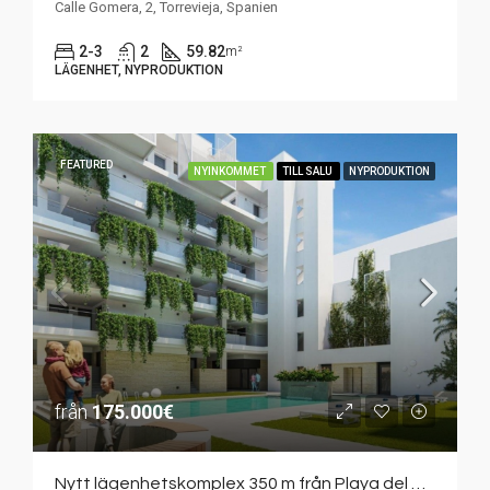
Calle Gomera, 2, Torrevieja, Spanien
2-3
2
59.82
m²
LÄGENHET, NYPRODUKTION
FEATURED
NYINKOMMET
TILL SALU
NYPRODUKTION
från
175.000€
Nytt lägenhetskomplex 350 m från Playa del Cura