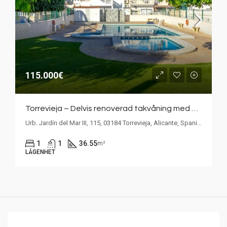
115.000€
Torrevieja – Delvis renoverad takvåning med stor takterrass och gemensamt poolområde
Urb. Jardín del Mar III, 115, 03184 Torrevieja, Alicante, Spanien
1
1
36.55
m²
LÄGENHET