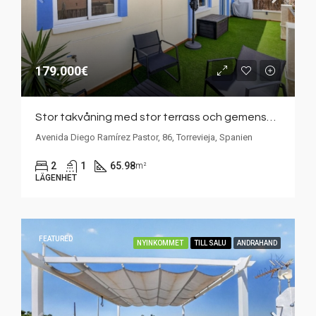
179.000€
Stor takvåning med stor terrass och gemensam pool – mitt i hjärtat av Torrevieja
Avenida Diego Ramírez Pastor, 86, Torrevieja, Spanien
2
1
65.98
m²
LÄGENHET
FEATURED
NYINKOMMET
TILL SALU
ANDRAHAND