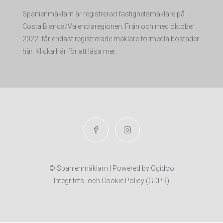
Spanienmäklarn är registrerad fastighetsmäklare på
Costa Blanca/Valenciaregionen. Från och med oktober
2022 får endas
t registrerade mäklare förmedla bostäder
här. Klicka här för att läsa mer.
© Spanienmäklarn | Powered by
Ogidoo
Integritets- och Cookie Policy (GDPR)