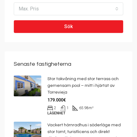
Max. Pris
Sök
Senaste fastigheterna
Stor takvåning med stor terrass och
gemensam pool – mitt i hjärtat av
Torrevieja
179.000€
2
1
65.98
m²
LÄGENHET
Vackert hörnradhus i söderläge med
stor tomt, turistlicens och direkt