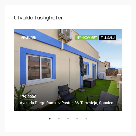
Utvalda fastigheter
SÅLD
FEATURED
NYINKOMMET
TILL SALU
FEA
179.000€
249
Urb. Jardín del Mar III, 115, 03184 Torrevieja, Alicante, Spanien
Avenida Diego Ramírez Pastor, 86, Torrevieja, Spanien
Aven