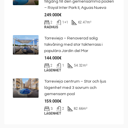
tillgång till den gemensamma poolen
– Royal Inter Park II, Aguas Nueva
249.000€
2
1+1
62.47
m²
RADHUS
Torrevieja – Renoverad solig
takvåning med stor takterrass i
populära Jardín del Mar
144.000€
2
1
54.32
m²
LÄGENHET
Torrevieja centrum – Stor och ljus
lägenhet med 3 sovrum och
gemensam pool
159.000€
3
2
82.66
m²
LÄGENHET