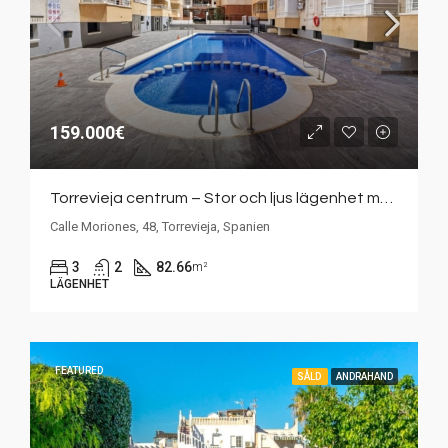
159.000€
Torrevieja centrum – Stor och ljus lägenhet med 3 sovrum och gemensam pool
Calle Moriones, 48, Torrevieja, Spanien
3
2
82.66
m²
LÄGENHET
FEATURED
SÅLD
ANDRAHAND