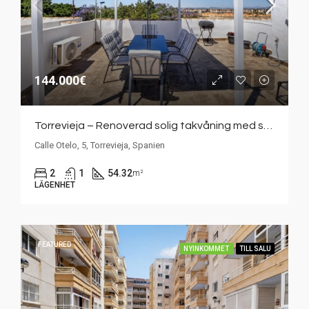
144.000€
Torrevieja – Renoverad solig takvåning med stor takterrass i populära Jardín del Mar
Calle Otelo, 5, Torrevieja, Spanien
2
1
54.32
m²
LÄGENHET
FEATURED
NYINKOMMET
TILL SALU