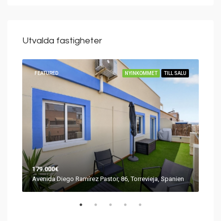
Utvalda fastigheter
SÅLD
FEATURED
NYINKOMMET
TILL SALU
FEA
179.000€
249
Urb. Jardín del Mar III, 115, 03184 Torrevieja, Alicante, Spanien
Avenida Diego Ramírez Pastor, 86, Torrevieja, Spanien
Aven