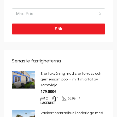
Max. Pris
Sök
Senaste fastigheterna
Stor takvåning med stor terrass och
gemensam pool – mitt i hjärtat av
Torrevieja
179.000€
2
1
65.98
m²
LÄGENHET
Vackert hörnradhus i söderläge med