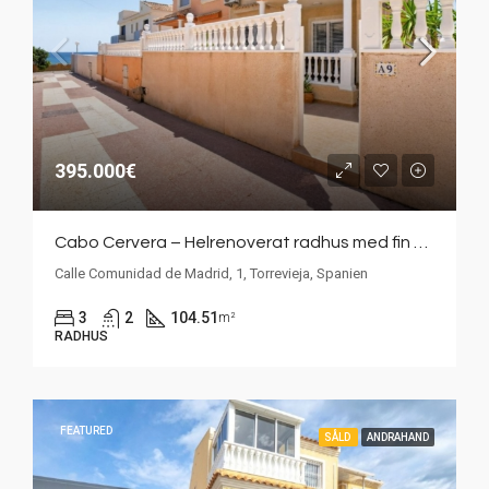
395.000€
Cabo Cervera – Helrenoverat radhus med fin uteplats bara 100 meter från Medelhavet
Calle Comunidad de Madrid, 1, Torrevieja, Spanien
3
2
104.51
m²
RADHUS
FEATURED
SÅLD
ANDRAHAND