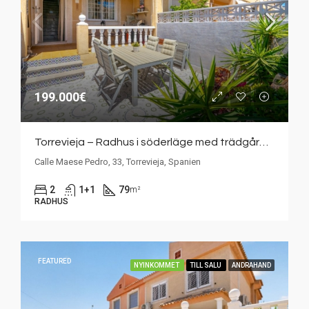
199.000€
Torrevieja – Radhus i söderläge med trädgård och takterrass i populära Bravomar 7
Calle Maese Pedro, 33, Torrevieja, Spanien
2
1+1
79
m²
RADHUS
FEATURED
NYINKOMMET
TILL SALU
ANDRAHAND