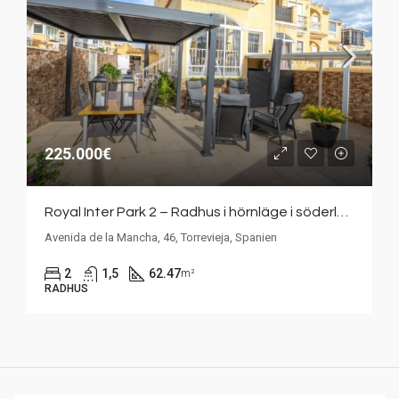
225.000€
Royal Inter Park 2 – Radhus i hörnläge i söderläge med stor tomt i Aguas Nuevas. Fint gemensamt poolområde.
Avenida de la Mancha, 46, Torrevieja, Spanien
2
1,5
62.47
m²
RADHUS