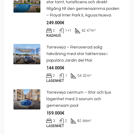
stor tomt, turistlicens och direkt
tillgång till den gemensamma poolen
– Royal Inter Park II, Aguas Nueva
249.000€
2
1+1
62.47
m²
RADHUS
Torrevieja – Renoverad solig
takvåning med stor takterrass i
populära Jardín del Mar
144.000€
2
1
54.32
m²
LÄGENHET
Torrevieja centrum – Stor och ljus
lägenhet med 3 sovrum och
gemensam pool
159.000€
3
2
82.66
m²
LÄGENHET