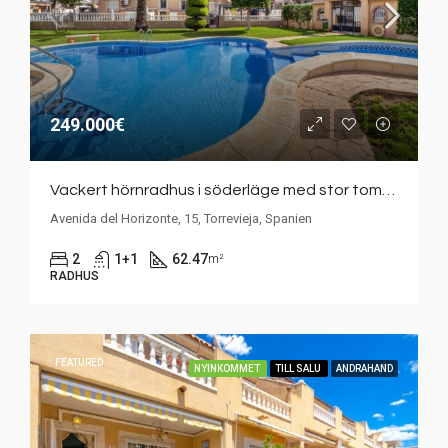
249.000€
Vackert hörnradhus i söderläge med stor tomt, turistlicens och direkt tillgång till den gemensamma poolen – Royal Inter Park II, Aguas Nueva
Avenida del Horizonte, 15, Torrevieja, Spanien
2
1+1
62.47
m²
RADHUS
FEATURED
NYINKOMMET
TILL SALU
ANDRAHAND