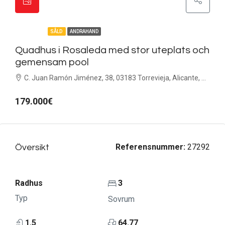
FEATURED
SÅLD
ANDRAHAND
Quadhus i Rosaleda med stor uteplats och
gemensam pool
C. Juan Ramón Jiménez, 38, 03183 Torrevieja, Alicante, Spanien
179.000€
Referensnummer:
27292
Översikt
Radhus
3
Typ
Sovrum
1.5
64.77