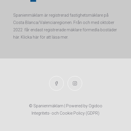
Spanienmäklarn är registrerad fastighetsmäklare på
Costa Blanca/Valenciaregionen. Från och med oktober
2022 får endas
t registrerade mäklare förmedla bostäder
här. Klicka här för att läsa mer.
© Spanienmäklarn | Powered by
Ogidoo
Integritets- och Cookie Policy (GDPR)