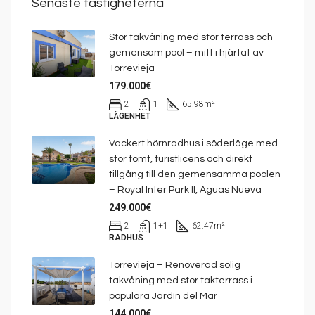
Senaste fastigheterna
Stor takvåning med stor terrass och
gemensam pool – mitt i hjärtat av
Torrevieja
179.000€
2
1
65.98
m²
LÄGENHET
Vackert hörnradhus i söderläge med
stor tomt, turistlicens och direkt
tillgång till den gemensamma poolen
– Royal Inter Park II, Aguas Nueva
249.000€
2
1+1
62.47
m²
RADHUS
Torrevieja – Renoverad solig
takvåning med stor takterrass i
populära Jardín del Mar
144.000€