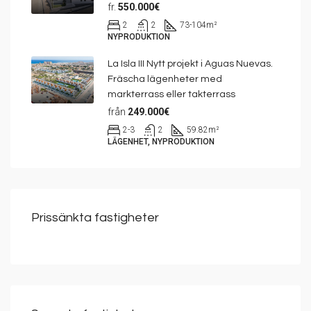
fr.
550.000€
2
2
73-104
m²
NYPRODUKTION
La Isla III Nytt projekt i Aguas Nuevas.
Fräscha lägenheter med
markterrass eller takterrass
från
249.000€
2-3
2
59.82
m²
LÄGENHET, NYPRODUKTION
Prissänkta fastigheter