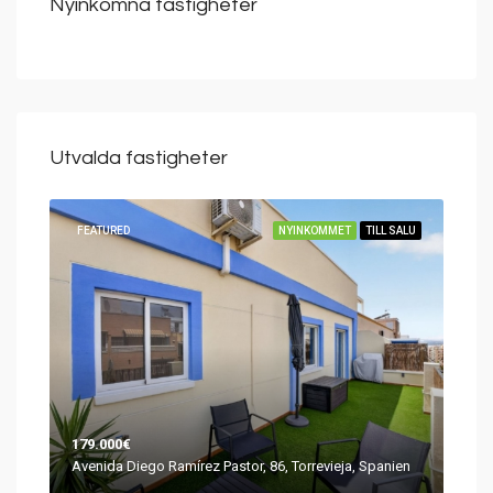
Nyinkomna fastigheter
Utvalda fastigheter
SÅLD
FEATURED
NYINKOMMET
TILL SALU
FEA
179.000€
249
Urb. Jardín del Mar III, 115, 03184 Torrevieja, Alicante, Spanien
Avenida Diego Ramírez Pastor, 86, Torrevieja, Spanien
Aven