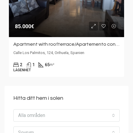
85.000€
Apartment with roofterrace/Apartemento con Solarium/ Lägenhet med takterass /La Matanza
Calle Los Palmitos, 124, Orihuela, Spanien
2
1
65
m²
LÄGENHET
Hitta ditt hem i solen
Alla områden
Sovrum