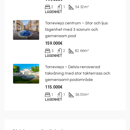
2
1
54.32
m²
LÄGENHET
Torrevieja centrum – Stor och ljus
lägenhet med 3 sovrum och
gemensam pool
159.000€
3
2
82.66
m²
LÄGENHET
Torrevieja – Delvis renoverad
takvåning med stor takterrass och
gemensamt poolområde
115.000€
1
1
36.55
m²
LÄGENHET