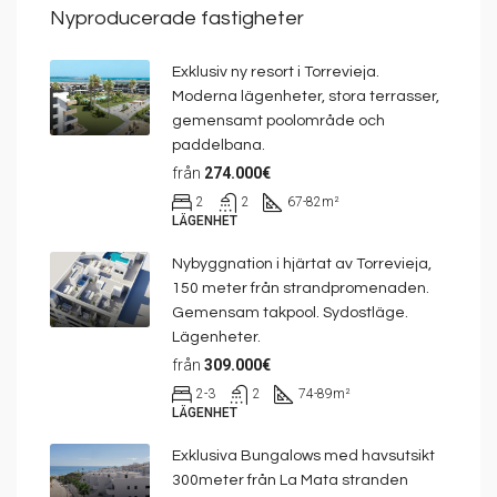
Nyproducerade fastigheter
Exklusiv ny resort i Torrevieja.
Moderna lägenheter, stora terrasser,
gemensamt poolområde och
paddelbana.
från
274.000€
2
2
67-82
m²
LÄGENHET
Nybyggnation i hjärtat av Torrevieja,
150 meter från strandpromenaden.
Gemensam takpool. Sydostläge.
Lägenheter.
från
309.000€
2-3
2
74-89
m²
LÄGENHET
Exklusiva Bungalows med havsutsikt
300meter från La Mata stranden